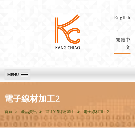
English
繁體中
文
康
喬
科
MENU
技
main
電子線材加工2
首頁
產品資訊
UL1015線材加工
電子線材加工2