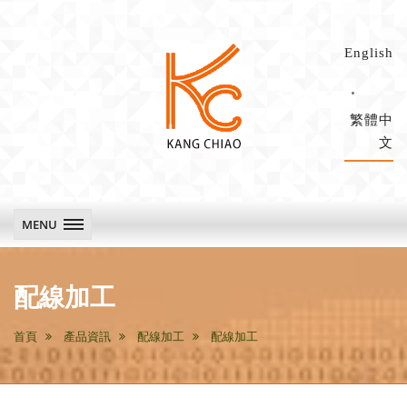
English
繁體中
文
康
喬
科
MENU
技
main
配線加工
首頁
產品資訊
配線加工
配線加工