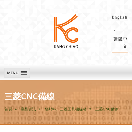
English
繁體中
文
康
喬
科
MENU
技
main
三菱CNC備線
首頁
產品資訊
發那科、三菱工具機線材
三菱CNC備線